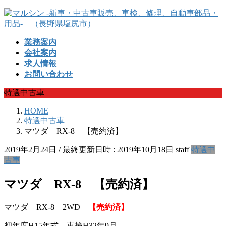
コ
ナ
ン
ビ
テ
ゲ
業務案内
ン
ー
会社案内
ツ
シ
求人情報
へ
ョ
お問い合わせ
ス
ン
キ
に
特選中古車
ッ
移
プ
動
HOME
特選中古車
マツダ RX-8 【売約済】
2019年2月24日
/ 最終更新日時 :
2019年10月18日
staff
特選中
古車
マツダ RX-8 【売約済】
マツダ RX-8 2WD
【売約済】
初年度H15年式 車検H32年9月