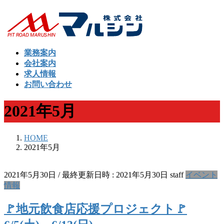
コ
ナ
ン
ビ
テ
ゲ
ン
ー
業務案内
ツ
シ
会社案内
へ
ョ
求人情報
ス
ン
お問い合わせ
キ
に
ッ
移
2021年5月
プ
動
HOME
2021年5月
2021年5月30日
/ 最終更新日時 :
2021年5月30日
staff
イベント
情報
🚩地元飲食店応援プロジェクト🚩