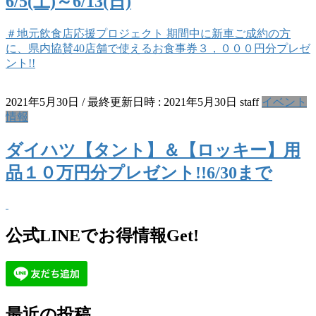
6/5(土)～6/13(日)
＃地元飲食店応援プロジェクト 期間中に新車ご成約の方
に、県内協賛40店舗で使えるお食事券３，０００円分プレゼ
ント!!
2021年5月30日
/ 最終更新日時 :
2021年5月30日
staff
イベント
情報
ダイハツ【タント】＆【ロッキー】用
品１０万円分プレゼント!!6/30まで
公式LINEでお得情報Get!
最近の投稿