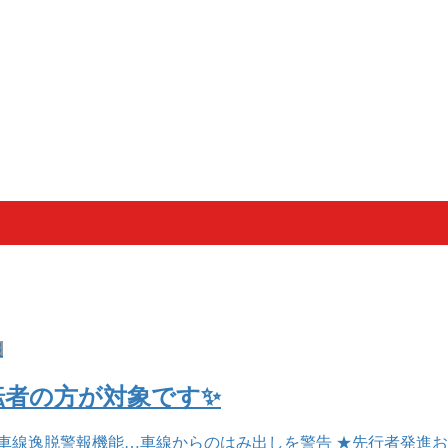
報
運転者の方が対象です✨
車線逸脱警報機能…車線からのはみ出しを警告 ★先行者発進お