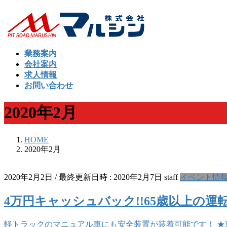
コ
ナ
ン
ビ
テ
ゲ
ン
ー
業務案内
ツ
シ
会社案内
へ
ョ
求人情報
ス
ン
お問い合わせ
キ
に
ッ
移
2020年2月
プ
動
HOME
2020年2月
2020年2月2日
/ 最終更新日時 :
2020年2月7日
staff
イベント情
4万円キャッシュバック!!65歳以上の
軽トラックのマニュアル車にも安全装置が装着可能です！ ★