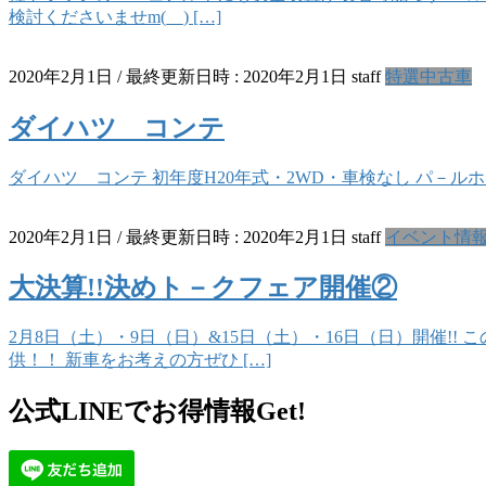
検討くださいませm(__) […]
2020年2月1日
/ 最終更新日時 :
2020年2月1日
staff
特選中古車
ダイハツ コンテ
ダイハツ コンテ 初年度H20年式・2WD・車検なし パ－ルホワイ
2020年2月1日
/ 最終更新日時 :
2020年2月1日
staff
イベント情
大決算!!決めト－クフェア開催②
2月8日（土）・9日（日）&15日（土）・16日（日）開催!!
供！！ 新車をお考えの方ぜひ […]
公式LINEでお得情報Get!