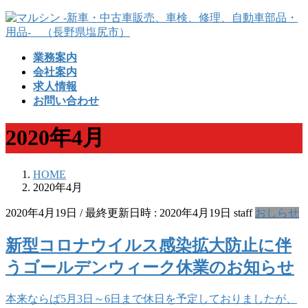
コ
ナ
ン
ビ
テ
ゲ
業務案内
ン
ー
会社案内
ツ
シ
求人情報
へ
ョ
お問い合わせ
ス
ン
キ
に
2020年4月
ッ
移
プ
動
HOME
2020年4月
2020年4月19日
/ 最終更新日時 :
2020年4月19日
staff
おしらせ
新型コロナウイルス感染拡大防止に伴
うゴールデンウィーク休業のお知らせ
本来ならば5月3日～6日まで休日を予定しておりましたが、