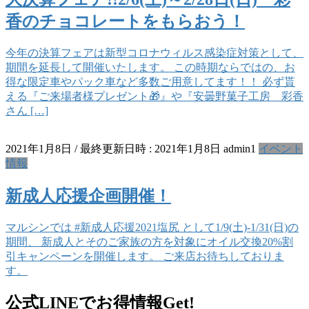
香のチョコレートをもらおう！
今年の決算フェアは新型コロナウィルス感染症対策として、
期間を延長して開催いたします。 この時期ならではの、お
得な限定車やパック車など多数ご用意してます！！ 必ず貰
える『ご来場者様プレゼント🎁』や『安曇野菓子工房 彩香
さん […]
2021年1月8日
/ 最終更新日時 :
2021年1月8日
admin1
イベント
情報
新成人応援企画開催！
マルシンでは #新成人応援2021塩尻 として1/9(土)-1/31(日)の
期間、 新成人とそのご家族の方を対象にオイル交換20%割
引キャンペーンを開催します。 ご来店お待ちしておりま
す。
公式LINEでお得情報Get!