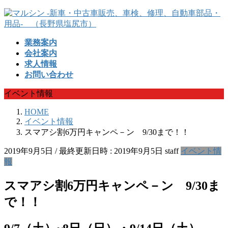
コ
ナ
ン
ビ
テ
ゲ
業務案内
ン
ー
会社案内
ツ
シ
求人情報
へ
ョ
お問い合わせ
ス
ン
キ
に
イベント情報
ッ
移
プ
動
HOME
イベント情報
スマアシ割6万円キャンペ－ン 9/30まで！！
2019年9月5日
/ 最終更新日時 :
2019年9月5日
staff
イベント情
報
スマアシ割6万円キャンペ－ン 9/30ま
で！！