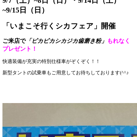
9/7（土）~8日（日）・9/14日（土）
~9/15日（日）
「いまこそ行くシカフェア」開催
ご来店で
「ピカピカシカジカ歯磨き粉」
もれなく
プレゼント！
快適装備が充実の特別仕様車がぞくぞく！！
新型タントの試乗車もご用意してお待ちしております(^^♪