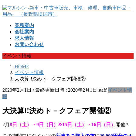
コ
ナ
ン
ビ
テ
ゲ
業務案内
ン
ー
会社案内
ツ
シ
求人情報
へ
ョ
お問い合わせ
ス
ン
キ
に
イベント情報
ッ
移
プ
動
HOME
イベント情報
大決算!!決めト－クフェア開催②
2020年2月1日
/ 最終更新日時 :
2020年2月1日
staff
イベント情
報
大決算!!決めト－クフェア開催②
2月
8日（土）・9日（日）&15日（土）・16日（日）
開催!!
この期間中にダイハツの
新車をご購入の方
に
20,000円分のオ