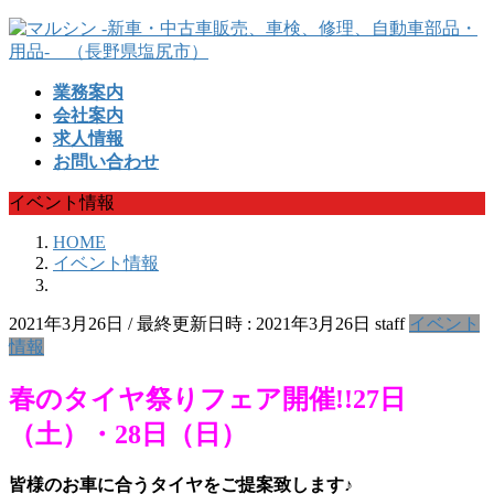
コ
ナ
ン
ビ
テ
ゲ
業務案内
ン
ー
会社案内
ツ
シ
求人情報
へ
ョ
お問い合わせ
ス
ン
キ
に
イベント情報
ッ
移
プ
動
HOME
イベント情報
2021年3月26日
/ 最終更新日時 :
2021年3月26日
staff
イベント
情報
春のタイヤ祭りフェア開催!!27日
（土）・28日（日）
皆様のお車に合うタイヤをご提案致します♪