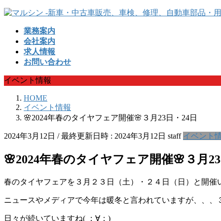
コ
ナ
ン
ビ
業務案内
テ
ゲ
会社案内
ン
ー
求人情報
ツ
シ
お問い合わせ
へ
ョ
ス
ン
イベント情報
キ
に
ッ
移
HOME
プ
動
イベント情報
🌸2024年春のタイヤフェア開催🌸３月23日・24日
2024年3月12日
/ 最終更新日時 :
2024年3月12日
staff
イベント
🌸2024年春のタイヤフェア開催🌸３月23
春のタイヤフェアを３月２３日（土）・２４日（日）と開催
ニュースやメディアで今年は暖冬と言われていますが、、、
日々が続いていますね( ；∀；)